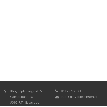
Kling Opleidingen B.V.
0412 61 28 30
Canadabaan 18
info@klingopleidingen.nl
5388 RT Nistelrode