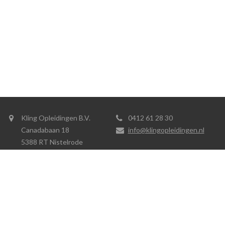
Kling Opleidingen B.V.
0412 61 28 30
Canadabaan 18
info@klingopleidingen.nl
5388 RT Nistelrode
Design by
Princen group
| Powered by
PG Portal